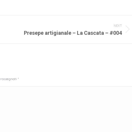
NEXT
Next
Presepe artigianale – La Cascata – #004
album:
ntrassegnati
*