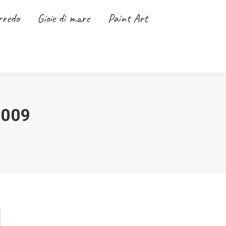
rredo
Gioie di mare
Gioie di mare
Paint Art
Paint Art
Vetro e stoffe
#009