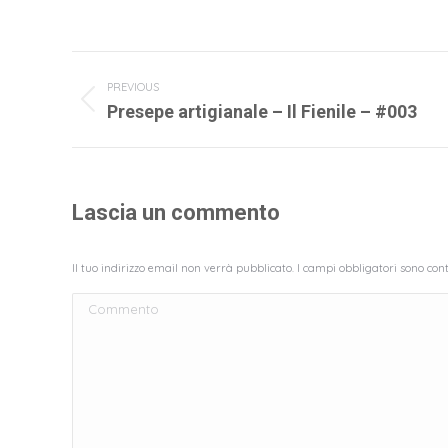
Album
navigation
PREVIOUS
Previous
Presepe artigianale – Il Fienile – #003
album:
Lascia un commento
Il tuo indirizzo email non verrà pubblicato. I campi obbligatori sono co
Commento