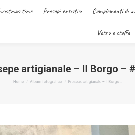
 time
hristmas time
Presepi artistici
Presepi artistici
Complementi di arredo
Complementi di a
Vetro e stoffe
sepe artigianale – ll Borgo – 
You are here:
Home
Album fotografico
Presepe artigianale – ll Borgo…