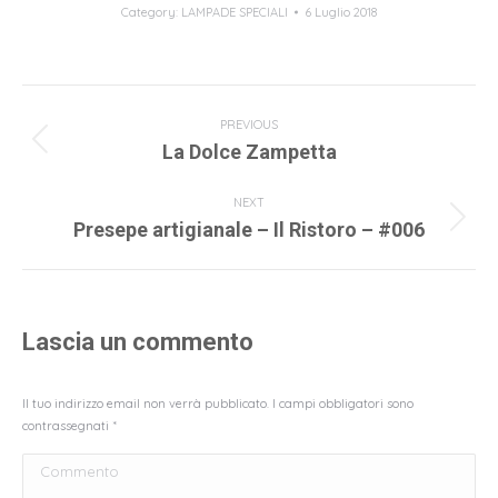
Category:
LAMPADE SPECIALI
6 Luglio 2018
Album
navigation
PREVIOUS
Previous
La Dolce Zampetta
album:
NEXT
Next
Presepe artigianale – Il Ristoro – #006
album:
Lascia un commento
Il tuo indirizzo email non verrà pubblicato. I campi obbligatori sono
contrassegnati
*
Commento